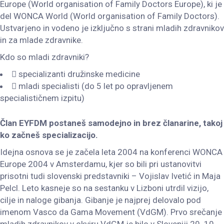
Europe (World organisation of Family Doctors Europe), ki je
del WONCA World (World organisation of Family Doctors).
Ustvarjeno in vodeno je izključno s strani mladih zdravnikov
in za mlade zdravnike.
Kdo so mladi zdravniki?
specializanti družinske medicine
mladi specialisti (do 5 let po opravljenem
specialističnem izpitu)
Član EYFDM postaneš samodejno in brez članarine, takoj
ko začneš specializacijo.
Idejna osnova se je začela leta 2004 na konferenci WONCA
Europe 2004 v Amsterdamu, kjer so bili pri ustanovitvi
prisotni tudi slovenski predstavniki – Vojislav Ivetić in Maja
Pelcl. Leto kasneje so na sestanku v Lizboni utrdil vizijo,
cilje in naloge gibanja. Gibanje je najprej delovalo pod
imenom Vasco da Gama Movement (VdGM). Prvo srečanje
mladih zdravnikov v okviru VdGM je bilo v Sloveniji 20. 10.