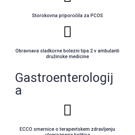
Storokovna priporočila za PCOS
Obravnava sladkorne bolezni tipa 2 v ambulanti
družinske medicine
Gastroenterologij
a
ECCO smernice o terapevtskem zdravljenju
ulceroznega kolitisa