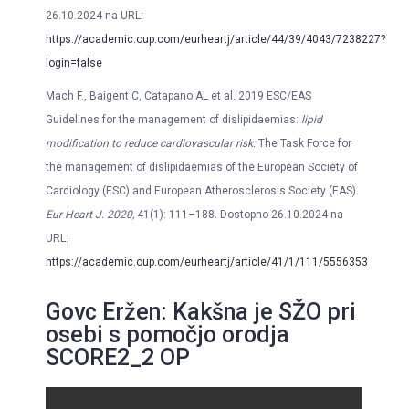
26.10.2024 na URL:
https://academic.oup.com/eurheartj/article/44/39/4043/7238227?
login=false
Mach F., Baigent C, Catapano AL et al. 2019 ESC/EAS
Guidelines for the management of dislipidaemias:
lipid
modification to reduce cardiovascular risk
:
The Task Force for
the management of dislipidaemias of the European Society of
Cardiology (ESC) and European Atherosclerosis Society (EAS).
Eur Heart J. 2020
,
41(1): 111–188. Dostopno 26.10.2024 na
URL:
https://academic.oup.com/eurheartj/article/41/1/111/5556353
Govc Eržen: Kakšna je SŽO pri
osebi s pomočjo orodja
SCORE2_2 OP