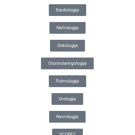
Kardiologija
Nefrologija
Onkologija
Otorinolaringologija
Pulmologija
Urologija
Nevrologija
SCORE2