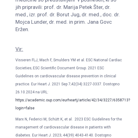
jih pripravili: prof. dr. Marija Petek Šter, dr.
med., izr. prof. dr. Borut Jug, dr. med., doc. dr.
Mojca Lunder, dr. med. in prim. Jana Govc
Eržen.
Vir:
Visseren FLJ, Mach F, Smulders YM et al. ESC National Cardiac
Societies; ESC Scientific Document Group. 2021 ESC
Guidelines on cardiovascular disease prevention in clinical
practice. Eur Heart J. 2021 Sep 7;42(34):3227-3337. Dostopno
26.10.2024 na URL:
https://academic.oup.com/eurheartj/article/42/34/3227/6358713?
login=false
Marx N, Federici M, Schütt K, et al. 2023 ESC Guidelines for the
management of cardiovascular disease in patients with
diabetes. Eur Heart J. 2023; 44(39):4043-4140. Dostopno