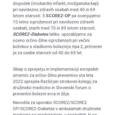
dogodek (miokardni infarkt, možganska kap)
pri navidezno zdravih osebah med 40 in 69
letom starosti. S
SCORE2-OP
pa ocenjujemo
10 letno ogroženost pri navidezno zdravih
osebah, starih med 70 in 89 letom starosti.
SCORE2-Diabetes
lahko
uporabljamo za
oceno srčno-žilne ogroženosti pri večini
bolnikov s sladkorno boleznijo tipa 2, primeren
je za osebe starosti od 40 do 69 let.
Sklep o sprejetju in implementaciji evropskih
smernic za srčno-žilno preventivo sta leta
2022 sprejela Razširjen strokovni kolegij za
družinsko medicino in Slovenski forum o
preventivi bolezni srca in žilja.
Navodila za uporabo SCORE2/SCORE2
OP/SCORE2-Diabetes v ambulantah družinske
medicine so predstavljeni v posnetkih, ki so