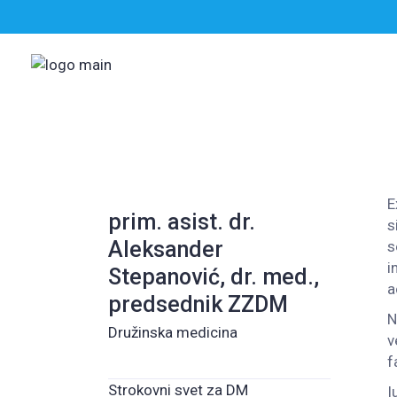
Skip
to
the
content
E
prim. asist. dr.
s
Aleksander
s
i
Stepanović, dr. med.,
a
predsednik ZZDM
N
Družinska medicina
v
f
Strokovni svet za DM
I