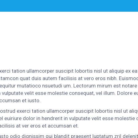
xerci tation ullamcorper suscipit lobortis nisl ut aliquip ex
itamcon quat duis autem facilisis at vero eros nibh. Euismod 
equitur mutatioco nsuetudi um. Lectorum mirum est notare ui
n vulputate velit esse molestie consequat, vel illum. Dolore eu
ccumsan et iusto.
ostrud exerci tation ullamcorper suscipit lobortis nisl ut 
el euiriure dolor in hendrerit in vulputate velit esse molestie
acilisis at ver eros et accumsan et.
usto odio dignissim qui blandit praesent luptatum zril delenit 