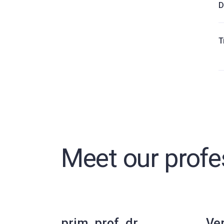
D
T
Meet our profe
prim. prof. dr.
Ver