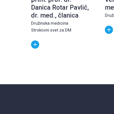
Danica Rotar Pavlič,
med
dr. med., članica
Druž
Družinska medicina
Strokovni svet za DM