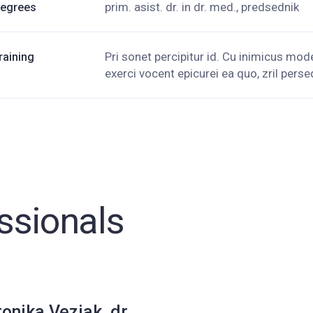
prim. asist. dr. in dr. med., predsednik
egrees
Pri sonet percipitur id. Cu inimicus mo
raining
exerci vocent epicurei ea quo, zril perse
ssionals
onika Vezjak, dr.