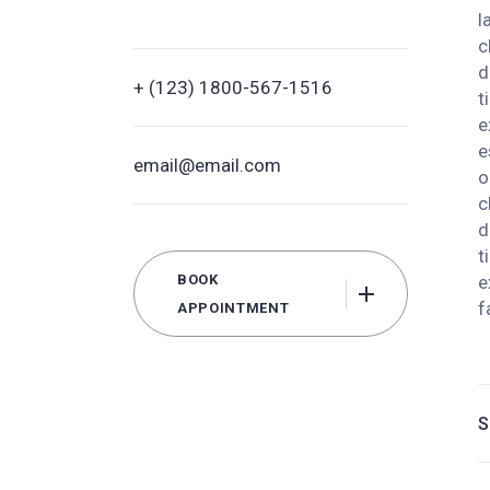
l
c
d
+ (123) 1800-567-1516
t
e
e
email@email.com
o
c
d
t
BOOK
e
f
APPOINTMENT
S