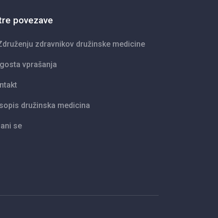
tre povezave
Združenju zdravnikov družinske medicine
gosta vprašanja
ntakt
sopis družinska medicina
lani se