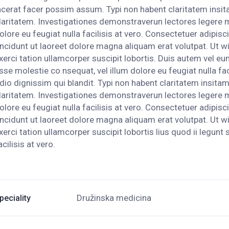
acerat facer possim assum. Typi non habent claritatem insitam
laritatem. Investigationes demonstraverun lectores legere me
olore eu feugiat nulla facilisis at vero. Consectetuer adipi
incidunt ut laoreet dolore magna aliquam erat volutpat. Ut w
xerci tation ullamcorper suscipit lobortis. Duis autem vel eum 
sse molestie co nsequat, vel illum dolore eu feugiat nulla fa
dio dignissim qui blandit. Typi non habent claritatem insitam;
laritatem. Investigationes demonstraverun lectores legere me
olore eu feugiat nulla facilisis at vero. Consectetuer adipi
incidunt ut laoreet dolore magna aliquam erat volutpat. Ut w
xerci tation ullamcorper suscipit lobortis lius quod ii legunt 
acilisis at vero.
Družinska medicina
peciality